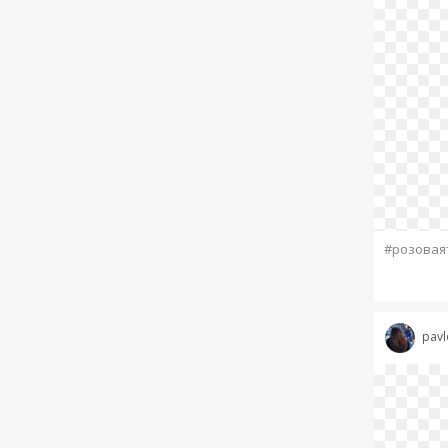
#розовая
pavl