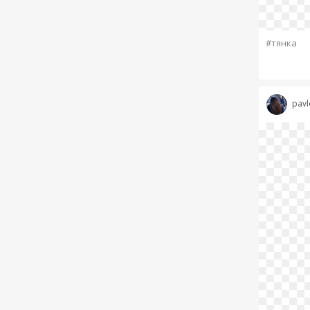
#тянка
pavl