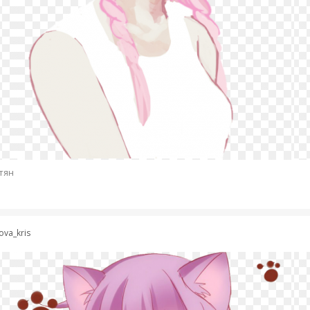
тян
ova_kris