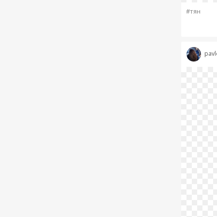
#тян
pavl