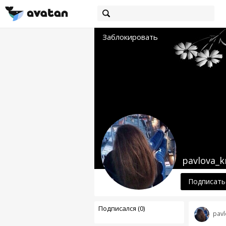
Заблокировать
pavlova_k
Подписать
Подписался (0)
pavl