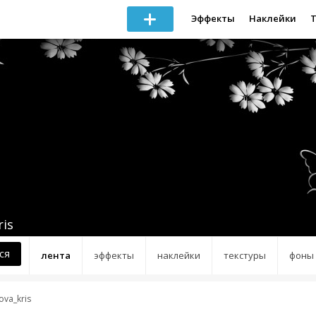
Эффекты
Наклейки
ris
ся
лента
эффекты
наклейки
текстуры
фоны
ova_kris