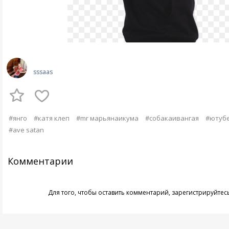
sssaas
#янго
#катя клеп
#mr марьянаикума
#собакаивангая
#ютуб
#ave satan
Комментарии
Для того, чтобы оставить комментарий,
зарегистрируйтес