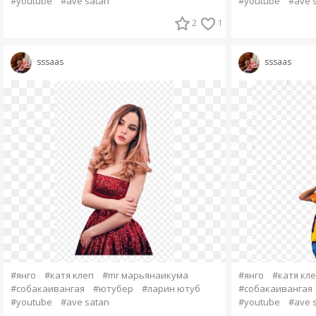
#youtube
#ave satan
#youtube
#ave 
2
1
sssaas
sssaas
#янго
#катя клеп
#mr марьянаикума
#янго
#катя кл
#собакаивангая
#ютубер
#ларин ютуб
#собакаивангая
#youtube
#ave satan
#youtube
#ave 