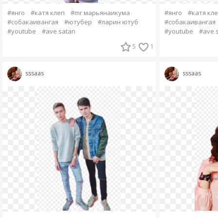
#янго
#катя клеп
#mr марьянаикума
#янго
#катя кл
#собакаивангая
#ютубер
#ларин ютуб
#собакаивангая
#youtube
#ave satan
#youtube
#ave 
5
1
sssaas
sssaas