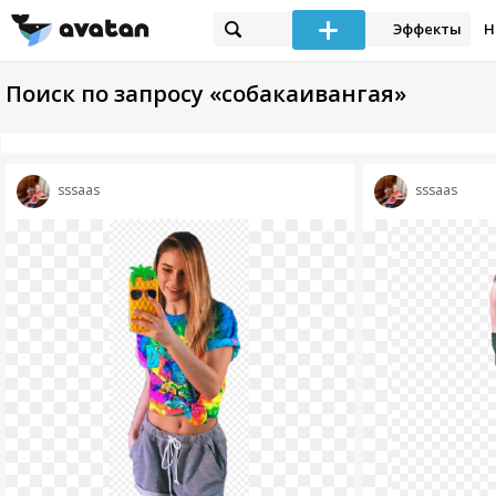
Эффекты
Н
Поиск по запросу «собакаивангая»
sssaas
sssaas