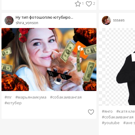
1
2
Ну тип фотошоплю ютубиро...
sssaas
shira_vonson
#mr
#марьянаикума
#собакаивангая
#ютубер
#янго
#катя кл
#собакаивангая
#youtube
#ave 