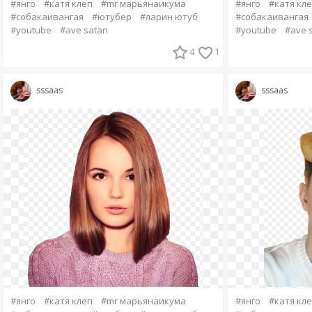
#янго
#катя клеп
#mr марьянаикума
#янго
#катя кл
#собакаивангая
#ютубер
#ларин ютуб
#собакаивангая
#youtube
#ave satan
#youtube
#ave 
4
1
sssaas
sssaas
#янго
#катя клеп
#mr марьянаикума
#янго
#катя кл