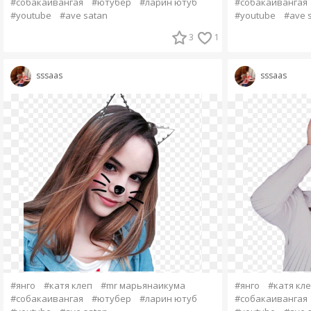
#собакаивангая
#ютубер
#ларин ютуб
#собакаивангая
#youtube
#ave satan
#youtube
#ave 
3
1
sssaas
sssaas
#янго
#катя клеп
#mr марьянаикума
#янго
#катя кл
#собакаивангая
#ютубер
#ларин ютуб
#собакаивангая