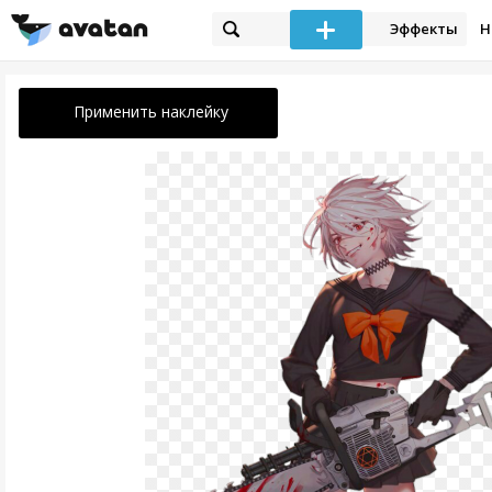
Эффекты
Н
Применить наклейку