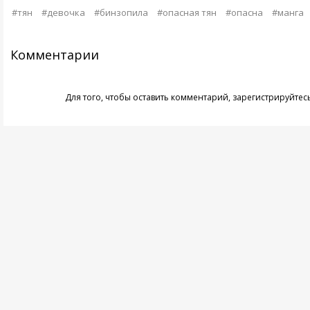
#тян
#девочка
#бинзопила
#опасная тян
#опасна
#манга
Комментарии
Для того, чтобы оставить комментарий,
зарегистрируйтес