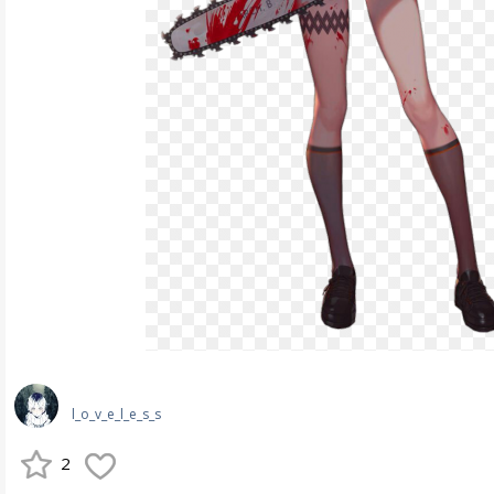
l_o_v_e_l_e_s_s
2