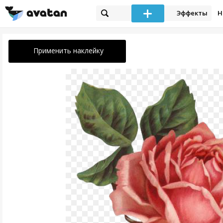
Эффекты
Н
Применить наклейку