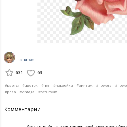
occursum
631
63
#цветы
#цветок
#пнг
#наклейка
#винтаж
#flowers
#flowe
#роза
#vintage
#occursum
Комментарии
Для того, чтобы оставить комментарий,
зарегистрируйтес