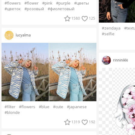
#flowers
#flower
#pink
#purple
#цветы
#цветок
#розовый
#фиолетовый
1580
125
#zendaya
#text
#selfie
lucyalma
rinninikki
#filter
#flowers
#blue
#cute
#japanese
#blonde
1319
192