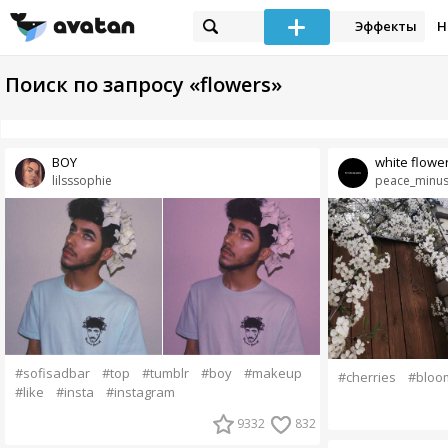
Эффекты
Н
Поиск по запросу «flowers»
BOY
white flowe
lilsssophie
peace_minu
#sofisadbar
#top
#tumblr
#boy
#makeup
#cherries
#bloo
#like
#insta
#instagram
9332
832