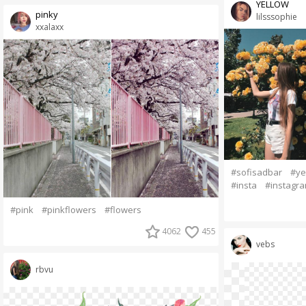
YELLOW
pinky
lilsssophie
xxalaxx
#sofisadbar
#ye
#insta
#instagr
#pink
#pinkflowers
#flowers
4062
455
vebs
rbvu