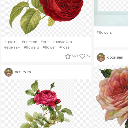
#flowers
#цветы
#цветок
#пнг
#наклейка
#винтаж
#flowers
#flower
#rose
869
64
occursum
occursum