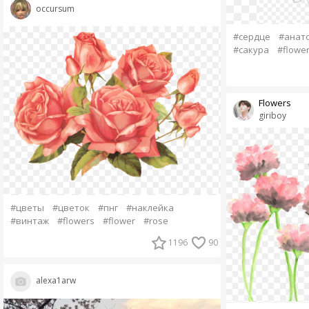
occursum
#сердце
#анат
#сакура
#flowe
Flowers
giriboy
#цветы
#цветок
#пнг
#наклейка
#винтаж
#flowers
#flower
#rose
1196
90
alexa1arw