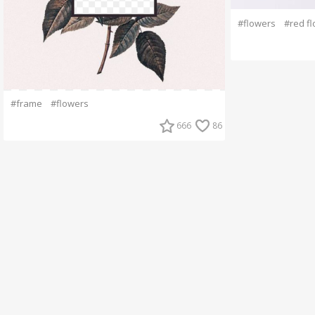
#flowers
#red f
#frame
#flowers
666
86