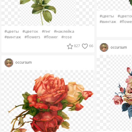
#цветы
#цвето
#винтаж
#flowe
#цветы
#цветок
#пнг
#наклейка
#винтаж
#flowers
#flower
#rose
827
66
occursum
occursum