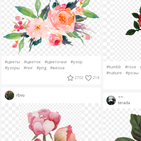
#цветы
#цветок
#цветочки
#узор
#tumblr
#rose
#узоры
#пнг
#png
#весна
#nature
#розы
2702
218
rbvu
~~
terada