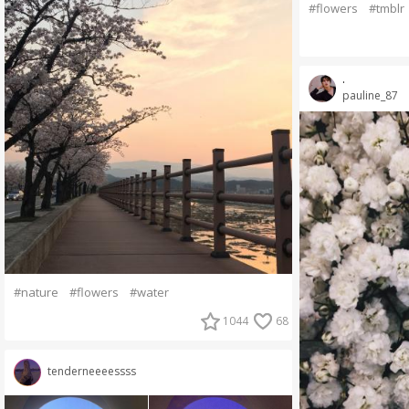
#flowers
#tmblr
.
pauline_87
#nature
#flowers
#water
1044
68
tenderneeeessss