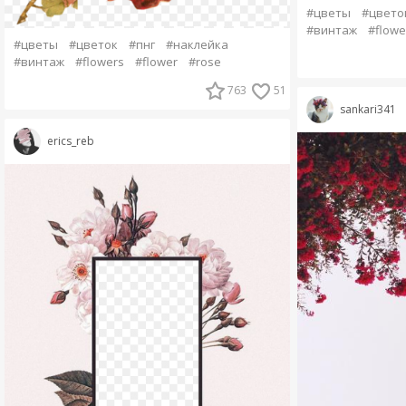
#цветы
#цвето
#винтаж
#flowe
#цветы
#цветок
#пнг
#наклейка
#винтаж
#flowers
#flower
#rose
763
51
sankari341
erics_reb