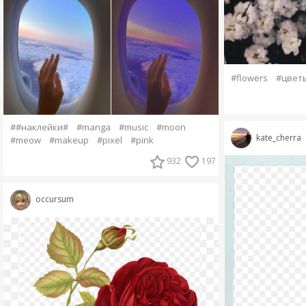
#flowers
#цвет
##наклейки#
#manga
#music
#moon
kate_cherra
#meow
#makeup
#pixel
#pink
932
197
occursum