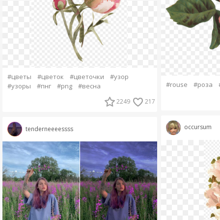
#цветы
#цветок
#цветочки
#узор
#rouse
#роза
#узоры
#пнг
#png
#весна
2249
217
occursum
tenderneeeessss