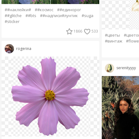
##наклейки#
##космос
##единорог
##glitche
##bts
##надписи#лунтик
#suga
#sticker
1866
533
#цветы
#цвето
#винтаж
#flowe
rogerina
serenityyyy