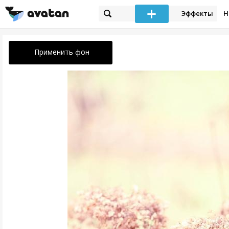
Эффекты
Н
Применить фон