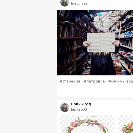
lesik2000
#старение
#петровка
#книжный р
Новый год
lesik2000