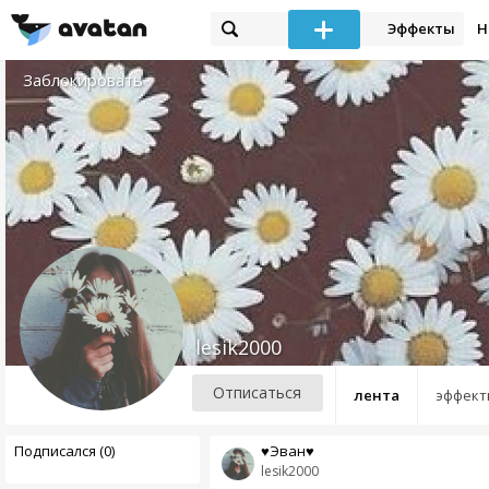
Эффекты
Н
Заблокировать
lesik2000
Отписаться
лента
эффект
Подписался (0)
♥Эван♥
lesik2000