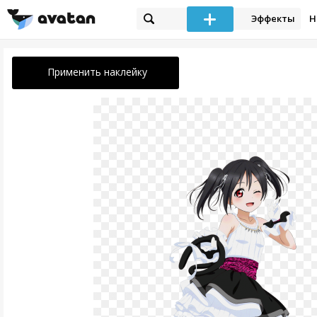
Эффекты
Н
Применить наклейку