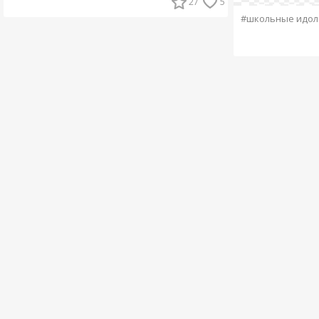
27
5
#школьные идо