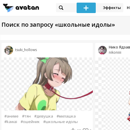
Эффекты
Н
Поиск по запросу «школьные идолы»
Нико Ядза
tsuki_hollows
nikoniiii
#аниме
#тян
#девушка
#милашка
#kawai
#ошейник
#школьные идолы