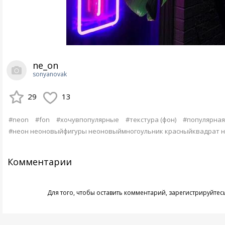
ne_on
sonyanovak
29
13
#neon
#fon
#хочувпопулярные
#текстура (фон)
#популярная
#неон неоновыйфигуры неоновыймногоульник красныйквадрат 
Комментарии
Для того, чтобы оставить комментарий,
зарегистрируйтес