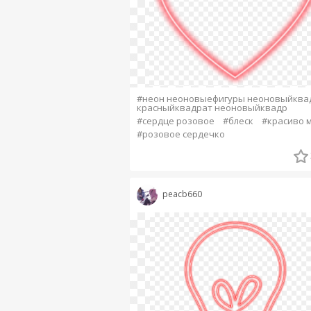
#неон неоновыефигуры неоновыйква
красныйквадрат неоновыйквадр
#сердце розовое
#блеск
#красиво 
#розовое сердечко
peacb660