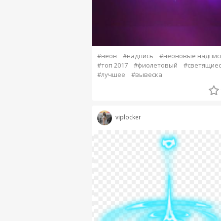
#неон
#надпись
#неоновые надпис
#топ 2017
#фиолетовый
#светящиес
#лучшее
#вывеска
viplocker