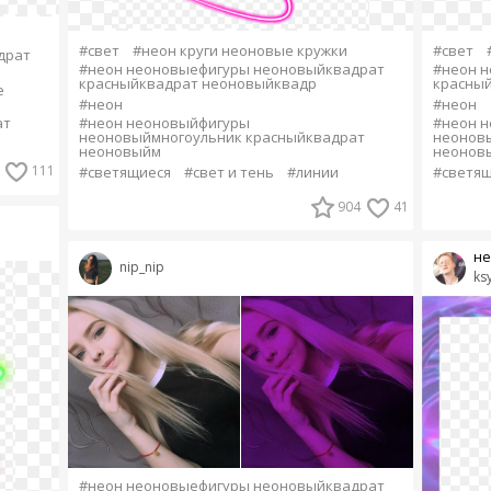
#свет
#неон круги неоновые кружки
#свет
драт
#неон неоновыефигуры неоновыйквадрат
#неон 
красныйквадрат неоновыйквадр
красны
е
#неон
#неон
ат
#неон неоновыйфигуры
#неон 
неоновыймногоульник красныйквадрат
неонов
неоновыйм
неонов
111
#светящиеся
#свет и тень
#линии
#светящ
904
41
не
nip_nip
ks
#неон неоновыефигуры неоновыйквадрат