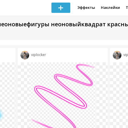
Эффекты
Наклейки
н неоновыефигуры неоновыйквадрат красн
viplocker
vi