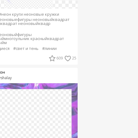
#неон круги неоновые кружки
неоновыефигуры неоновыйквадрат
йквадрат неоновыйквадр
неоновыйфигуры
ыймногоульник красныйквадрат
ыйм
иеся
#свет и тень
#линии
609
25
он
yshalay