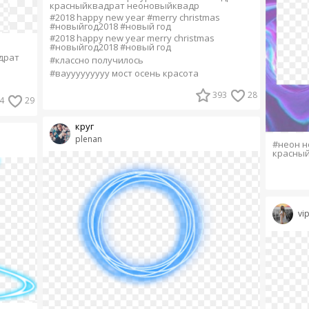
красныйквадрат неоновыйквадр
#2018 happy new year #merry christmas
#новыйгод2018 #новый год
#2018 happy new year merry christmas
#новыйгод2018 #новый год
драт
#классно получилось
#ваууууууууу мост осень красота
393
28
4
29
круг
plenan
#неон 
красны
vi