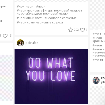
драт
#круг неон
#неон
#неон неоновыефигуры неоновыйквадрат
красныйквадрат неоновыйквадр
#неоновый свет
#неоновое свечение
ат
#неон круги неоновые кружки
202
7
#свет
1
13
#неон 
красны
polinafan
#неон
#неон 
неонов
неонов
#светящ
га
pl