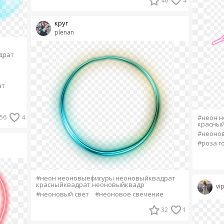
40
4
круг
plenan
драт
ат
56
4
#неон 
красны
#неонов
#роза ro
#неон неоновыефигуры неоновыйквадрат
красныйквадрат неоновыйквадр
vi
#неоновый свет
#неоновое свечение
32
1