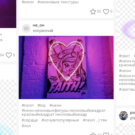
#неон
#неоновые текстуры
85
9
не_он
sonyanovak
и
я
94
8
#свет
#неон 
красны
#неон
#неон 
неонов
неонов
#светящ
#neon
#top
#неон
#неон неоновыефигуры неоновыйквадрат
ро
красныйквадрат неоновыйквадр
pl
#сердце
#хочувпопулярные
#neon ...) тян
#лол