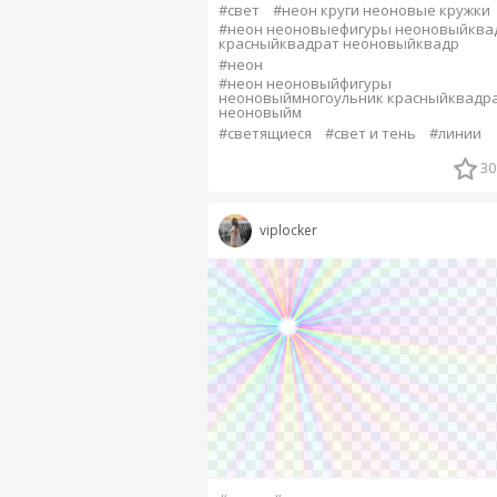
#свет
#неон круги неоновые кружки
#неон неоновыефигуры неоновыйква
красныйквадрат неоновыйквадр
#неон
#неон неоновыйфигуры
неоновыймногоульник красныйквадр
неоновыйм
#светящиеся
#свет и тень
#линии
30
viplocker