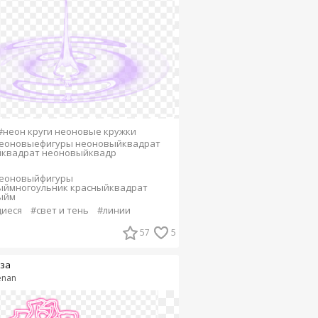
#неон круги неоновые кружки
неоновыефигуры неоновыйквадрат
йквадрат неоновыйквадр
неоновыйфигуры
ыймногоульник красныйквадрат
ыйм
иеся
#свет и тень
#линии
57
5
за
enan