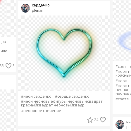
сердечко
plenan
драт
мило
35
3
#свет
#неон 
красны
#неон
#неон 
неонов
неонов
#неон сердечко
#сердце сердечко
#светящ
#неон неоновыефигуры неоновыйквадрат
красныйквадрат неоновыйквадр
#неоновое свечение
24
1
вы
pl