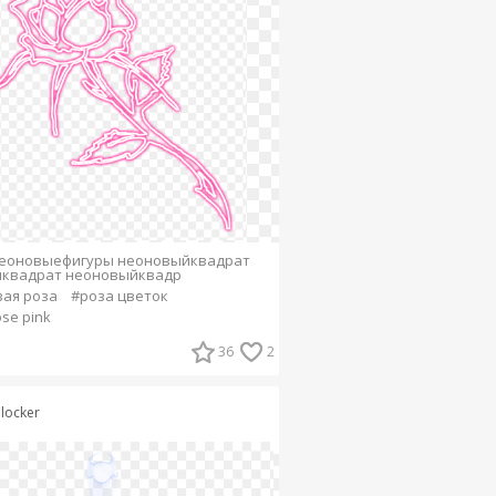
неоновыефигуры неоновыйквадрат
йквадрат неоновыйквадр
ая роза
#роза цветок
se pink
36
2
plocker