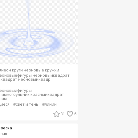
#неон круги неоновые кружки
неоновыефигуры неоновыйквадрат
йквадрат неоновыйквадр
неоновыйфигуры
ыймногоульник красныйквадрат
ыйм
иеся
#свет и тень
#линии
31
6
веска
enan