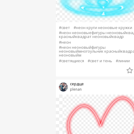
#свет
#неон круги неоновые кружки
#неон неоновыефигуры неоновыйква
красныйквадрат неоновыйквадр
#неон
#неон неоновыйфигуры
неоновыймногоульник красныйквадр
неоновыйм
#светящиеся
#свет и тень
#линии
сердце
plenan