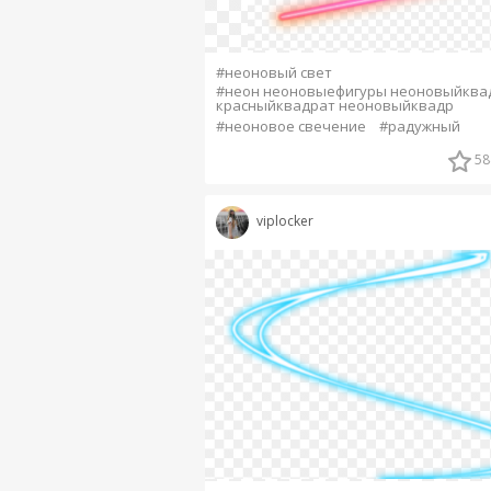
#неоновый свет
#неон неоновыефигуры неоновыйква
красныйквадрат неоновыйквадр
#неоновое свечение
#радужный
58
viplocker