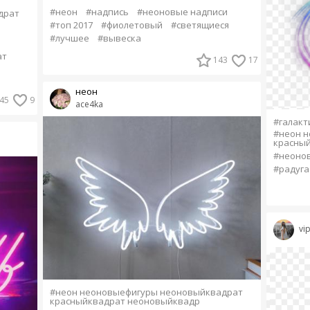
#неон
#надпись
#неоновые надписи
драт
#топ 2017
#фиолетовый
#светящиеся
#лучшее
#вывеска
ат
143
17
неон
45
9
ace4ka
#галакт
#неон 
красны
#неонов
#радуга
vi
#неон неоновыефигуры неоновыйквадрат
красныйквадрат неоновыйквадр