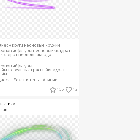
#неон круги неоновые кружки
неоновыефигуры неоновыйквадрат
йквадрат неоновыйквадр
неоновыйфигуры
ыймногоульник красныйквадрат
ыйм
иеся
#свет и тень
#линии
156
12
лактика
enan