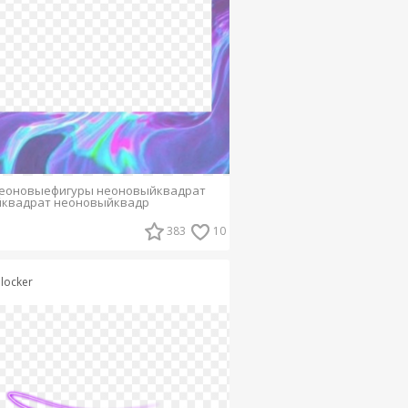
неоновыефигуры неоновыйквадрат
йквадрат неоновыйквадр
383
10
plocker