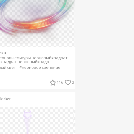
ика
неоновыефигуры неоновыйквадрат
йквадрат неоновыйквадр
ый свет
#неоновое свечение
116
2
plocker