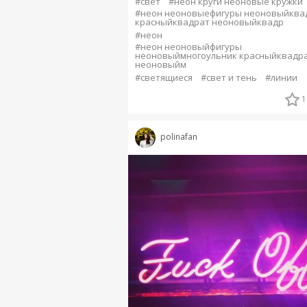
#свет
#неон круги неоновые кружки
#неон неоновыефигуры неоновыйква
красныйквадрат неоновыйквадр
#неон
#неон неоновыйфигуры
неоновыймногоульник красныйквадр
неоновыйм
#светящиеся
#свет и тень
#линии
1
polinafan