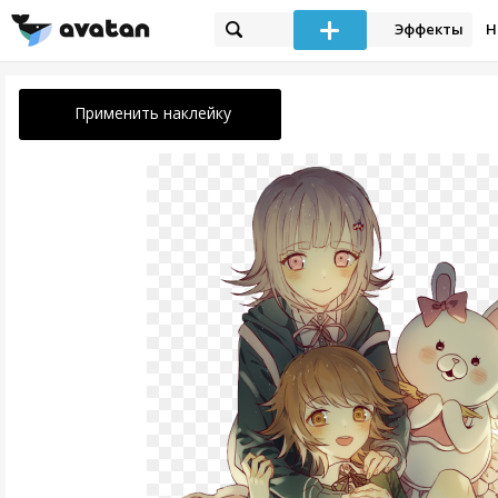
Эффекты
Н
Применить наклейку