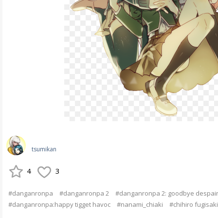
tsumikan
4
3
#danganronpa
#danganronpa 2
#danganronpa 2: goodbye despai
#danganronpa:happy tigget havoc
#nanami_chiaki
#chihiro fugisaki