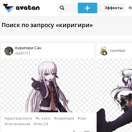
Эффекты
Н
Поиск по запросу «киригири»
Киригири Сан
tsumikan
nod1111
#данганронпа
#к. кеко
#киригири
#сан
#тян военная
#тян 2d