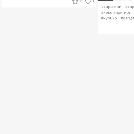
15
1
#киригири
#кир
#кеко киригири
#kyouko
#dang