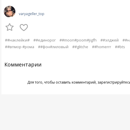
varyageller_top
##наклейки#
##единорог
##moon#poom#jigfh
##элджей
##н
##впмор #рома
##фон#лиловый
##glitche
##homerrr
##bts
Комментарии
Для того, чтобы оставить комментарий,
зарегистрируйтес