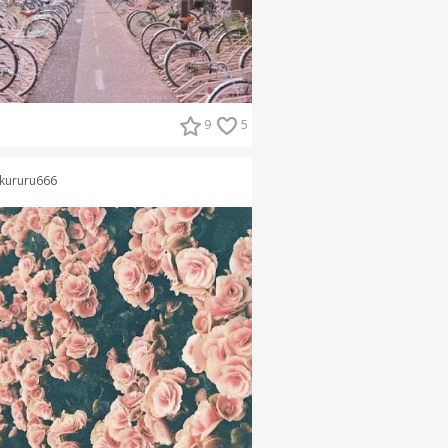
9
5
kururu666