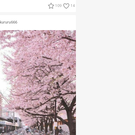
109
14
kururu666