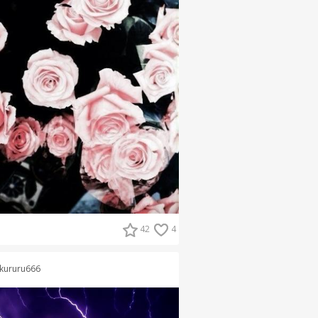
42
4
kururu666