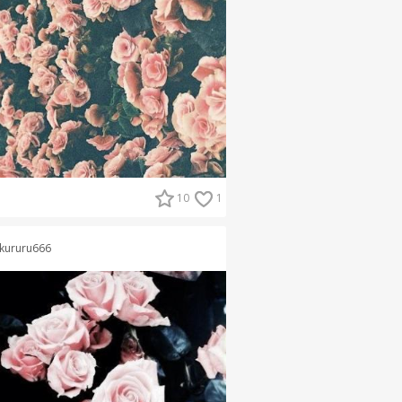
10
1
kururu666