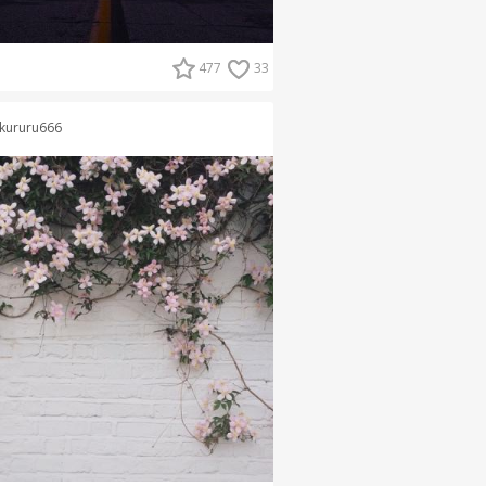
477
33
kururu666