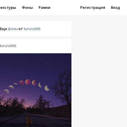
Текстуры
Фоны
Рамки
Регистрация
Вход
Еще
фоны
от
kururu666
kururu666