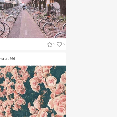
9
5
kururu666