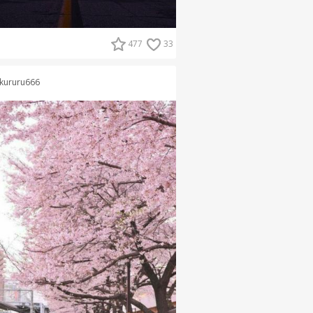
477
33
kururu666