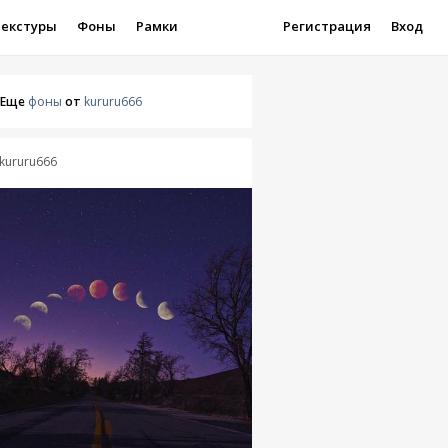
Текстуры
Фоны
Рамки
Регистрация
Вход
Еще
фоны
от
kururu666
kururu666