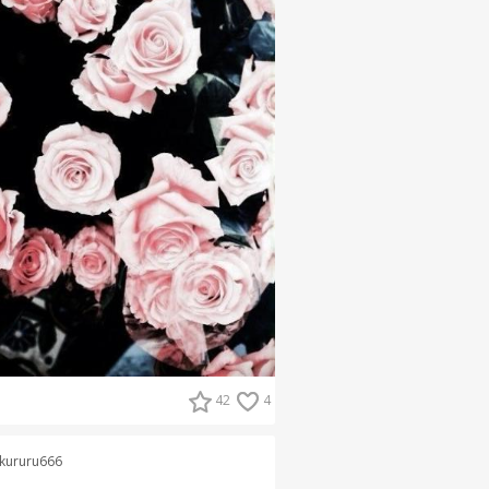
42
4
kururu666