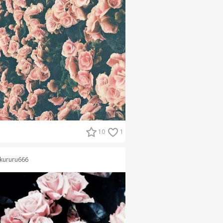
10
1
kururu666