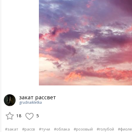
закат рассвет
grudnaikletka
18
5
#закат
#рассв
#тучи
#облака
#розовый
#голубой
#фиол