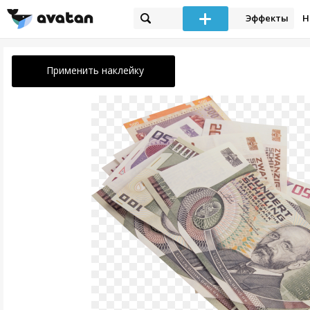
Эффекты
Н
Применить наклейку