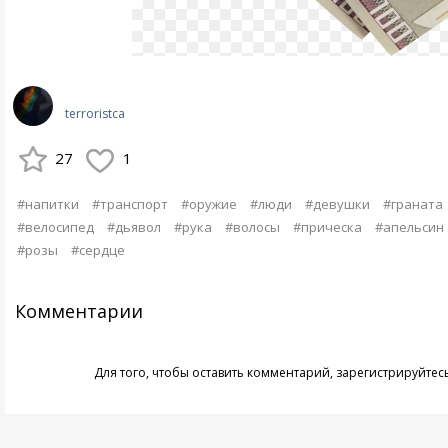
terroristca
27
1
#напитки
#транспорт
#оружие
#люди
#девушки
#граната
#велосипед
#дьявол
#рука
#волосы
#прическа
#апельсин
#розы
#сердце
Комментарии
Для того, чтобы оставить комментарий,
зарегистрируйтес