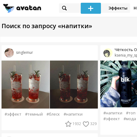
Эффекты
Н
Поиск по запросу «напитки»
Чёткость 
singlemur
ksenia_my_s
#напитки
#топ
#эффект
#темный
#блеск
#напитки
#эфеект
#мода
1932
329