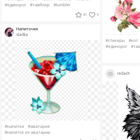
#единорог
#тамблер
#tumbler
41
9
Напиточек
sladka
#стикеры
#кот
#единорог
#та
redach
#напитки
#аватария
#напиток из аватарии