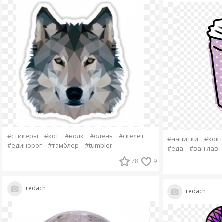
#стикеры
#кот
#волк
#олень
#скелет
#напитки
#кок
#единорог
#тамблер
#tumbler
#еда
#ван лав
78
9
redach
redach