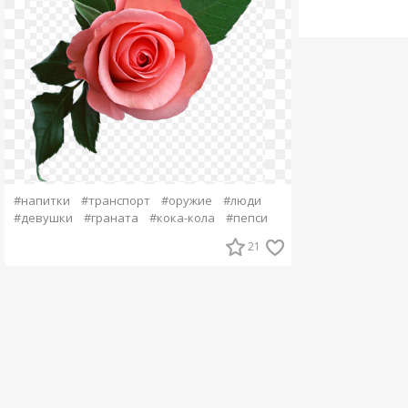
#напитки
#транспорт
#оружие
#люди
#девушки
#граната
#кока-кола
#пепси
21