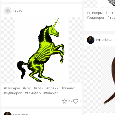
redach
#стикеры
#кот
#единорог
#та
terroristca
#стикеры
#кот
#волк
#олень
#скелет
#единорог
#тамблер
#tumbler
28
3