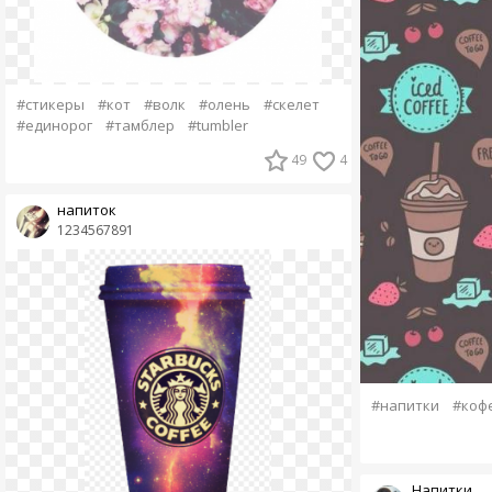
#стикеры
#кот
#волк
#олень
#скелет
#единорог
#тамблер
#tumbler
49
4
напиток
1234567891
#напитки
#кофе
Напитки