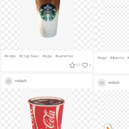
#кофе
#стар бакс
#еда
#напитки
#еда
#фанта
57
6
redach
redach