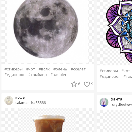
#стикеры
#кот
#волк
#олень
#скелет
#стикеры
#кот
#единорог
#тамблер
#tumbler
#единорог
#та
61
9
кофе
фанта
salamandra66666
rdrydfeetww