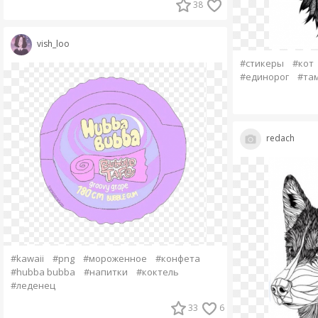
38
vish_loo
#стикеры
#кот
#единорог
#та
redach
#kawaii
#png
#мороженное
#конфета
#hubba bubba
#напитки
#коктель
#леденец
33
6