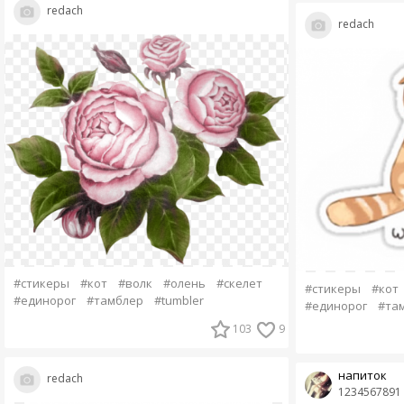
redach
redach
#стикеры
#кот
#волк
#олень
#скелет
#стикеры
#кот
#единорог
#тамблер
#tumbler
#единорог
#та
103
9
напиток
redach
1234567891