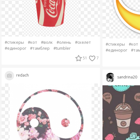
#стикеры
#кот
#волк
#олень
#скелет
#стикеры
#кот
#единорог
#тамблер
#tumbler
#единорог
#та
51
7
redach
sandrina20