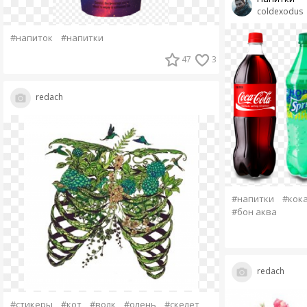
coldexodus
#напиток
#напитки
47
3
redach
#напитки
#кока
#бон аква
redach
#стикеры
#кот
#волк
#олень
#скелет