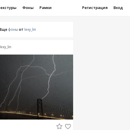
Текстуры
Фоны
Рамки
Регистрация
Вход
Еще
фоны
от
lexy_lin
lexy_lin