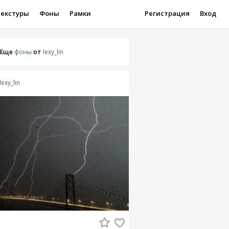
Текстуры
Фоны
Рамки
Регистрация
Вход
Еще
фоны
от
lexy_lin
lexy_lin