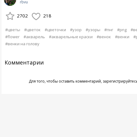
rbvu
2702
218
#цветы
#цветок
#цветочки
#узор
#узоры
#пнг
#png
#в
#flower
#акварель
#акварельные краски
#венок
#венки
#
#венки на голову
Комментарии
Для того, чтобы оставить комментарий,
зарегистрируйтес