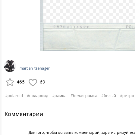
martian_teenager
465
69
#polaroid
#полароид
#рамка
#белая рамка
#белый
#ретро
Комментарии
Для того, чтобы оставить комментарий,
зарегистрируйтес