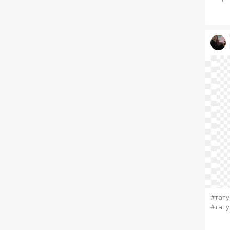
#тату
#тату