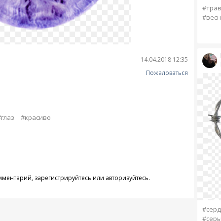
#тра
#весн
14.04.2018 12:35
Пожаловаться
#глаз
#красиво
омментарий,
зарегистрируйтесь
или
авторизуйтесь
.
#сер
#сер