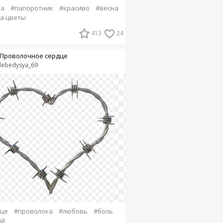
ва
#папоротник
#красиво
#весна
а цветы
413
24
Проволочное сердце
lebedysya_69
дце
#проволока
#любовь
#боль
ый