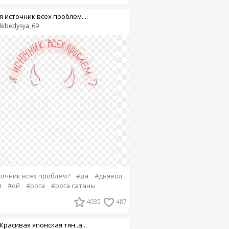
я источник всех проблем....
lebedysya_69
точник всех проблем?
#да
#дьявол
и
#ой
#рога
#рога сатаны
4035
487
Красивая японская тян..а...