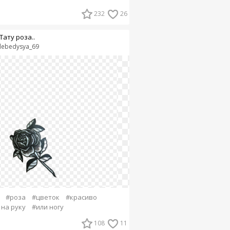
232
26
Тату роза..
lebedysya_69
#роза
#цветок
#красиво
 на руку
#или ногу
108
11