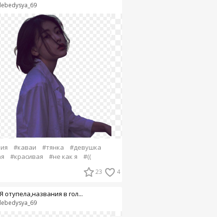
lebedysya_69
ния
#каваи
#тянка
#девушка
ая
#красивая
#не как я
#((
23
4
Я отупела,названия в гол...
lebedysya_69