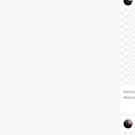
#япо
#мил