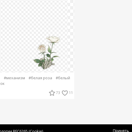
а
#механизм
#белая роза
#белый
ток
73
11
Принять
огии RFC6265 (Cookie).