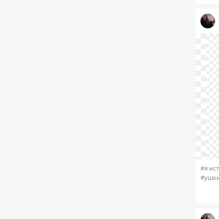
#я ис
#ушк