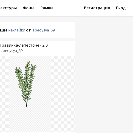
Текстуры
Фоны
Рамки
Регистрация
Вход
Еще
наклейки
от
lebedysya_69
Травинка-лепесточек 2.0
lebedysya_69