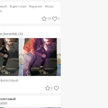
овый
#цвет глаз
#зрачок
#глаз
о
24
2
vin_burunduk_132
#филетовый
2
олетовый
dia030