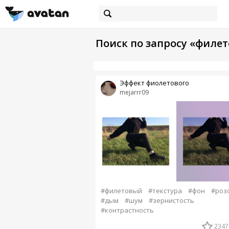
Поиск по запросу «филе
Эффект фиолетового
mejarrr09
#филетовый
#текстура
#фон
#роз
#дым
#шум
#зернистость
#контрастность
2347