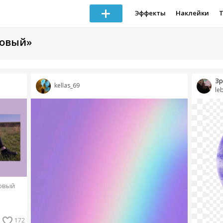
Эффекты
Наклейки
товый»
Зр
kellas_69
le
овый
172