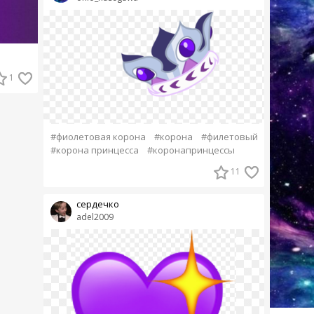
1
#фиолетовая корона
#корона
#филетовый
#корона принцесса
#коронапринцессы
11
сердечко
adel2009