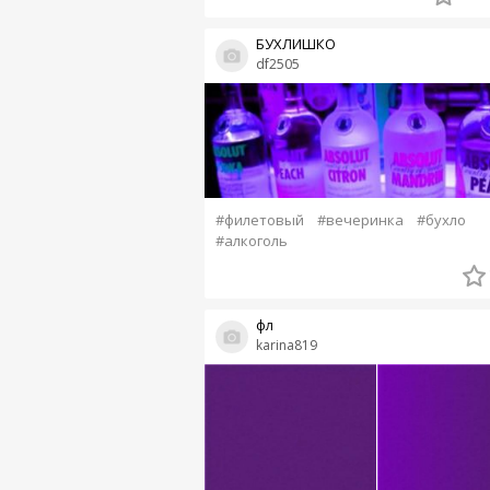
БУХЛИШКО
df2505
#филетовый
#вечеринка
#бухло
#алкоголь
фл
karina819