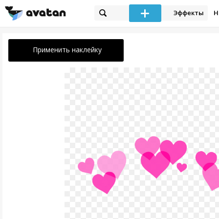
Эффекты
Н
Применить наклейку