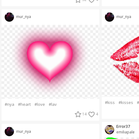
mur_nya
mur_nya
#kiss
#kisses
#
#nya
#heart
#love
#lav
14
4
Error37
mur_nya
emiliapale