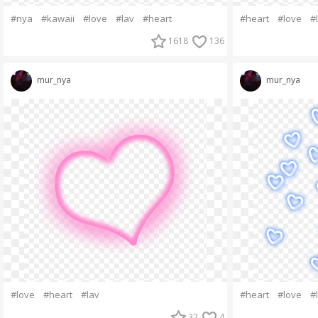
#nya
#kawaii
#love
#lav
#heart
#heart
#love
#
1618
136
mur_nya
mur_nya
#love
#heart
#lav
#heart
#love
#
32
4