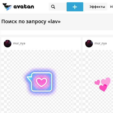
Эффекты
Н
Поиск по запросу «lav»
mur_nya
mur_nya