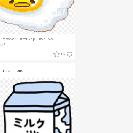
#kawaii
#стикер
#yellow
тый
16
hallucinations