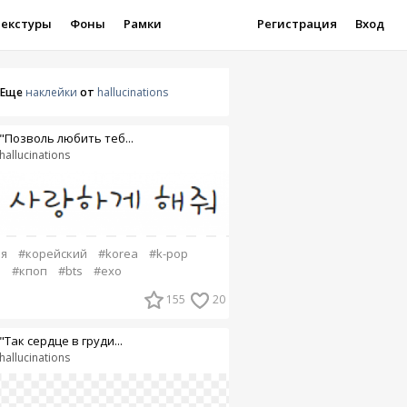
Текстуры
Фоны
Рамки
Регистрация
Вход
Еще
наклейки
от
hallucinations
"Позволь любить теб...
hallucinations
я
#корейский
#korea
#k-pop
p
#кпоп
#bts
#exo
155
20
"Так сердце в груди...
hallucinations