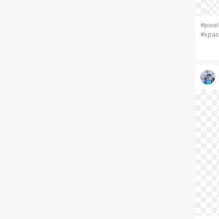
#pixel
#кра