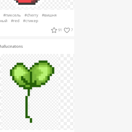
#пиксель
#cherry
#вишня
сный
#red
#стикер
91
7
hallucinations