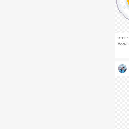
#cute
#жел