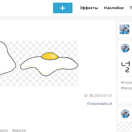
Эффекты
Наклейки
#коре
#kpo
01.08.2018 01:51
Пожаловаться
мило
#милое