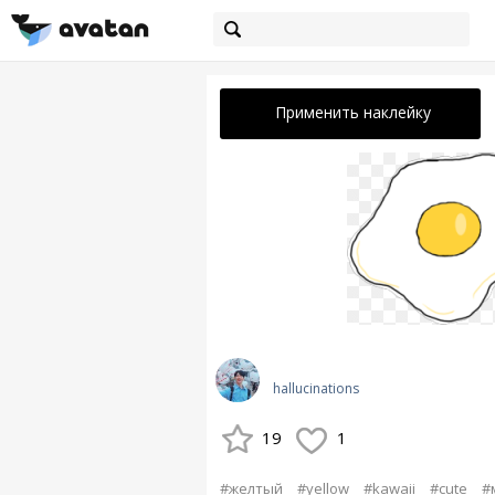
Применить наклейку
hallucinations
19
1
#желтый
#yellow
#kawaii
#cute
#