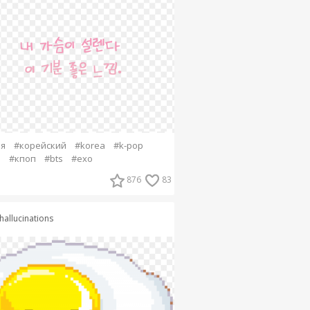
я
#корейский
#korea
#k-pop
p
#кпоп
#bts
#exo
876
83
hallucinations