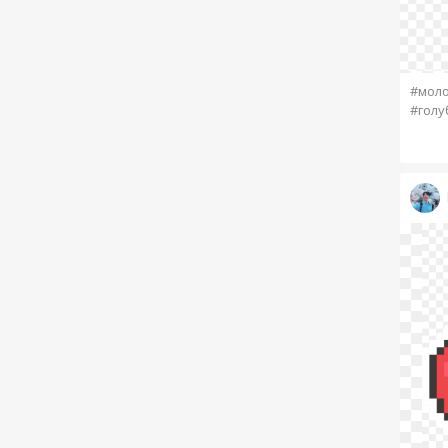
#мол
#голу