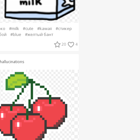
око
#milk
#cute
#kawaii
#стикер
бой
#blue
#желтый бант
20
4
hallucinations