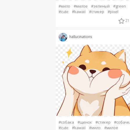
#мило
#милое
#зеленый
#green
#cute
#kawaii
#стикер
#pixel
21
hallucinations
#собака
#щенок
#стикер
#собачк
#cute
#kawaii
#мило
#милое