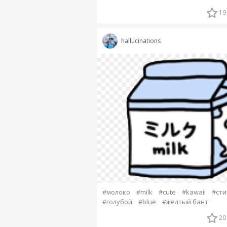
19
hallucinations
#молоко
#milk
#cute
#kawaii
#сти
#голубой
#blue
#желтый бант
20