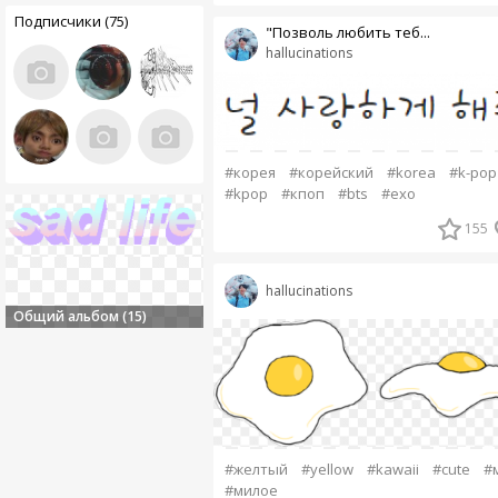
Подписчики (75)
"Позволь любить теб...
hallucinations
#корея
#корейский
#korea
#k-pop
#kpop
#кпоп
#bts
#exo
155
hallucinations
Общий альбом (15)
#желтый
#yellow
#kawaii
#cute
#
#милое