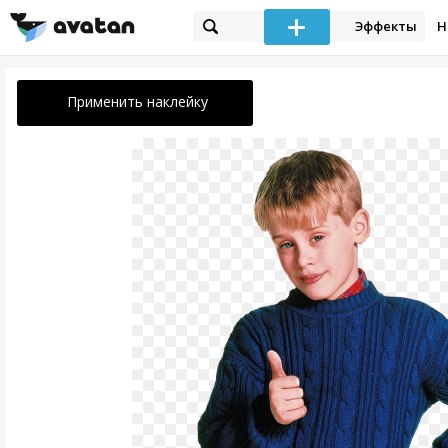
Эффекты
Н
Применить наклейку