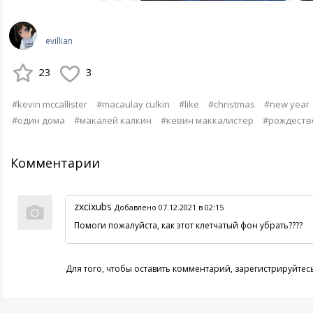
evillian
23
3
#kevin mccallister
#macaulay culkin
#like
#christmas
#new year
#один дома
#макалей калкин
#кевин маккалистер
#рождеств
Комментарии
zxcixubs
Добавлено 07.12.2021 в 02:15
Помоги пожалуйста, как этот клетчатый фон убрать????
Для того, чтобы оставить комментарий,
зарегистрируйтес