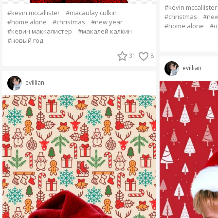
#kevin mccallister
#kevin mccallister
#macaulay culkin
#christmas
#new
#home alone
#christmas
#new year
#home alone
#о
#кевин маккалистер
#макалей калкин
#новый год
31
8
evillian
evillian