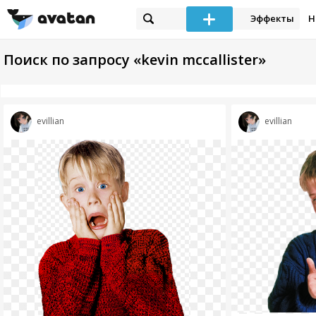
Эффекты
Н
Поиск по запросу «kevin mccallister»
evillian
evillian