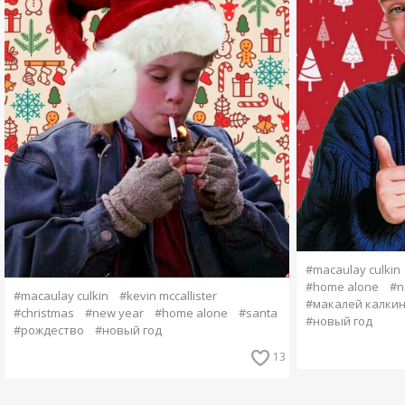
#macaulay culkin
#home alone
#n
#macaulay culkin
#kevin mccallister
#макалей калки
#christmas
#new year
#home alone
#santa
#новый год
#рождество
#новый год
13