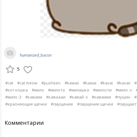
humanized_bacon
5
#cat
#cat meow
#pusheen
#kawaii
#kawai
#kavai
#kavaii
#
#кот кошка
#мило
#милота
#милашка
#милости
#мило :з
#мило :3
#каваии
#каваааи
#кавай :з
#каваиии
#пушин
#
#краснеющие щёчки
#смущение
#смущение щечки
#смущает
Комментарии