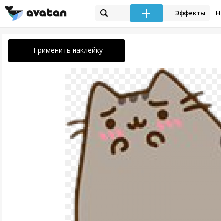
Эффекты
Н
Применить наклейку