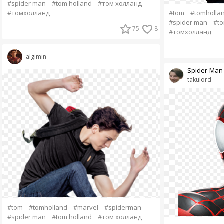
#spider man
#tom holland
#том холланд
#tom
#tomholla
#томхолланд
#spider man
#to
75
8
#томхолланд
algimin
Spider-Man (
takulord
#tom
#tomholland
#marvel
#spiderman
#spider man
#tom holland
#том холланд