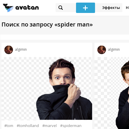
Эффекты
Н
Поиск по запросу «spider man»
algimin
algimin
#tom
#tomholland
#marvel
#spiderman