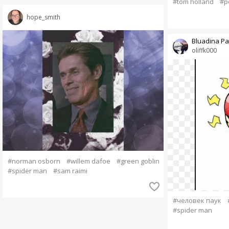
#tom holland
#p
hope_smith
Bluadina P
oliffk000
#norman osborn
#willem dafoe
#green goblin
#spider man
#sam raimi
#человек паук
#spider man