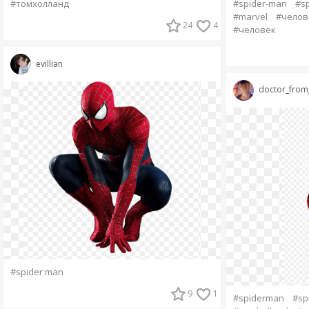
#spider-man
#s
#томхолланд
#marvel
#челов
24
4
#человек
evillian
doctor_from
#spider man
9
1
#spiderman
#sp