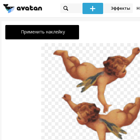
Эффекты
Н
Применить наклейку