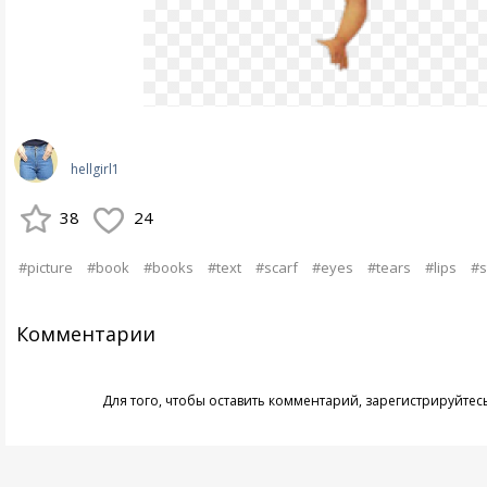
hellgirl1
38
24
#picture
#book
#books
#text
#scarf
#eyes
#tears
#lips
#s
Комментарии
Для того, чтобы оставить комментарий,
зарегистрируйтес