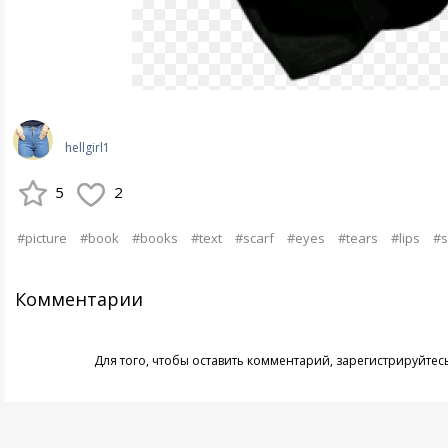
hellgirl1
5
2
#picture
#book
#books
#text
#scarf
#eyes
#tears
#lips
#s
Комментарии
Для того, чтобы оставить комментарий,
зарегистрируйтес