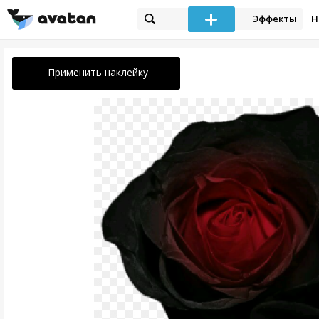
Эффекты
Н
Применить наклейку