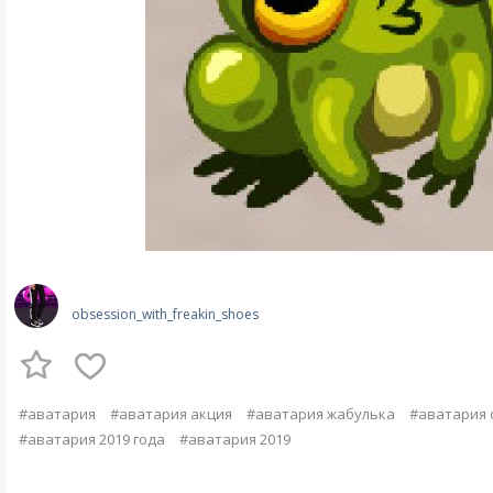
obsession_with_freakin_shoes
#аватария
#аватария акция
#аватария жабулька
#аватария 
#аватария 2019 года
#аватария 2019