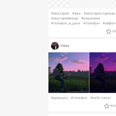
#аватария
#ава
#аватария одежда
#аватариявещи
#наушники
#телефон_в_руке
#телефон
#айфон
99
h9iwa
#девушка
#телефон
#небо закат
894