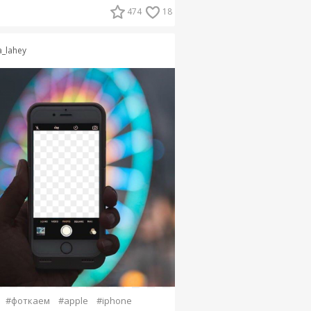
474
18
a_lahey
#фоткаем
#apple
#iphone