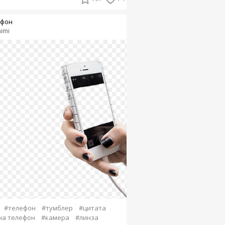
фон
imi
#телефон
#тумблер
#цитата
на телефон
#камера
#линза