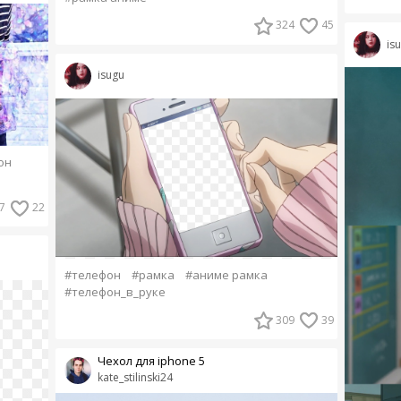
324
45
is
isugu
он
7
22
#телефон
#рамка
#аниме рамка
#телефон_в_руке
309
39
Чехол для iphone 5
kate_stilinski24