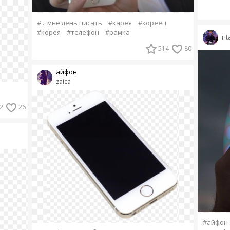
#... мне лень писать
#карея
#кореец
#корея
#телефон
#рамка
rit
514
80
айфон
zaica
2
26
#айфон