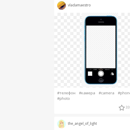
vladamaestro
#телефон
#камера
#camera
#phon
#photo
33
the_angel_of_light