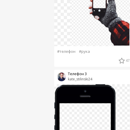
#телефон
#рука
47
Телефон 3
kate_stilinski24