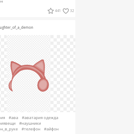
он
441
32
ughter_of_a_demon
рия
#ава
#аватария одежда
риявещи
#наушники
н_в_руке
#телефон
#айфон