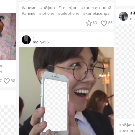
#аниме
#айфон
#телефон
#канекисенпай
ай
#anime
#iphone
#telephone
#kanekisenpai
ma
831
86
....
molly456
он
й
7
58
#айфон
#чехол 