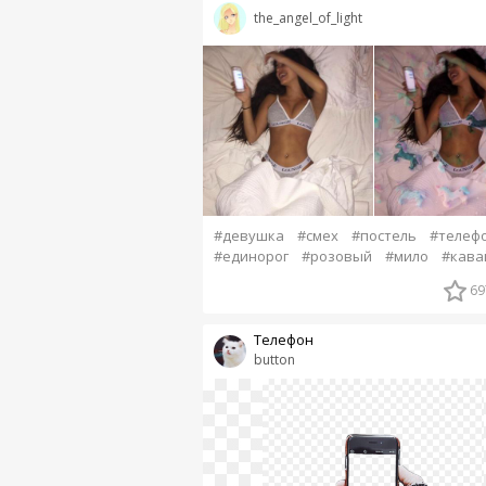
the_angel_of_light
#девушка
#смех
#постель
#телеф
#единорог
#розовый
#мило
#кава
69
Телефон
button