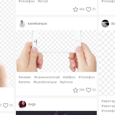
#телеф
#телефон
#ютуб
468
35
da
kanekisenpai
#аниме
#канекисенпай
#айфон
#телефон
#anime
#kanekisenpai
#iphone
388
30
#авата
isugu
0
26
#авата
#телефо