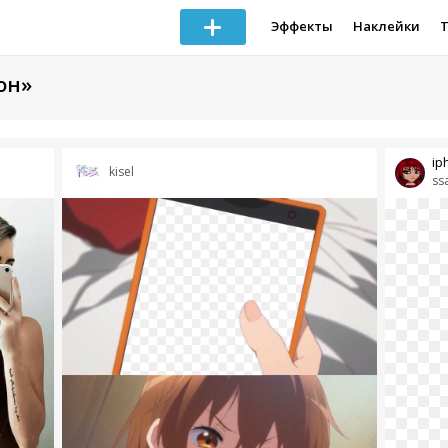
Эффекты
Наклейки
он»
ip
kisel
ss