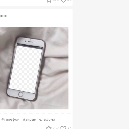
nmin
#телефон
#экран телефона
757
74