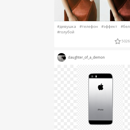
#девушка
#телефон
#эффект
#бе
#голубой
5026
daughter_of_a_demon