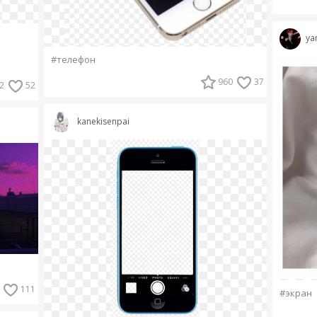
ya
#телефон
960
37
2
52
kanekisenpai
111
#экран