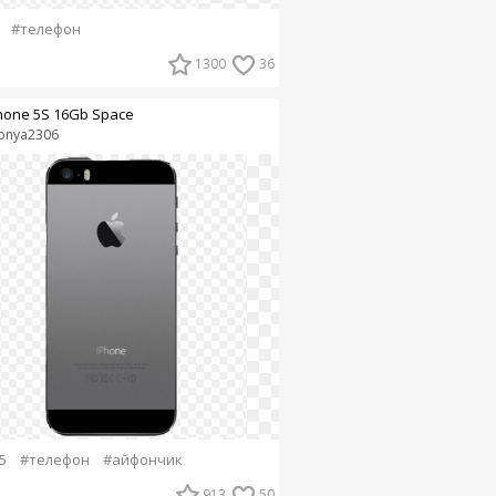
#телефон
1300
36
hone 5S 16Gb Space
onya2306
5
#телефон
#айфончик
913
50