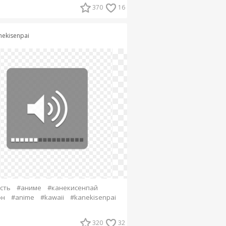
370
16
nekisenpai
сть
#аниме
#канекисенпай
он
#anime
#kawaii
#kanekisenpai
320
32