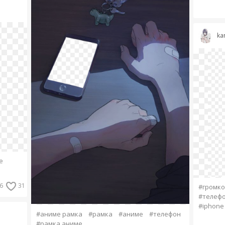
ka
e
6
31
#громко
#телеф
#iphone
#аниме рамка
#рамка
#аниме
#телефон
#рамка аниме