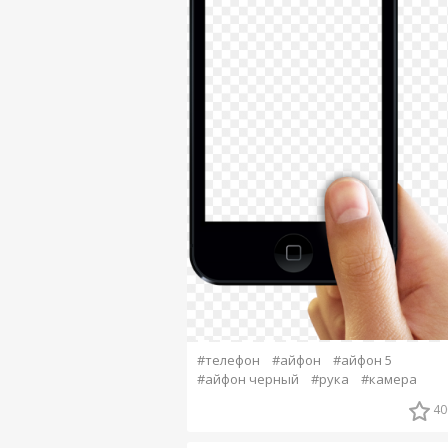
#телефон
#айфон
#айфон 5
#айфон черный
#рука
#камера
40