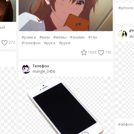
#iphone
лый
iP
ak
#рамка
#мем
#мемы
#аниме
#тян
272
#телефон
#рука
#руки
1639
192
Телефон
mangle_3456
#айфон 