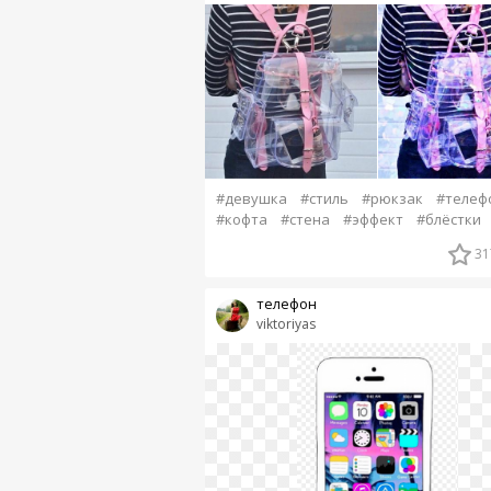
#девушка
#стиль
#рюкзак
#телеф
#кофта
#стена
#эффект
#блёстки
31
телефон
viktoriyas