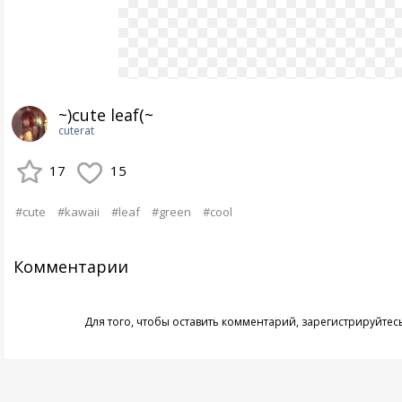
~)cute leaf(~
cuterat
17
15
#cute
#kawaii
#leaf
#green
#cool
Комментарии
Для того, чтобы оставить комментарий,
зарегистрируйтес