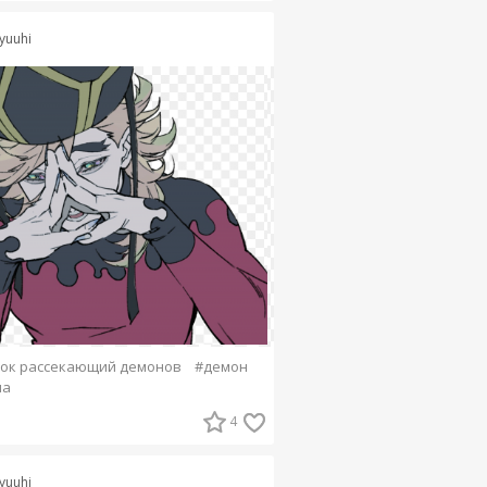
yuuhi
ок рассекающий демонов
#демон
ма
4
yuuhi