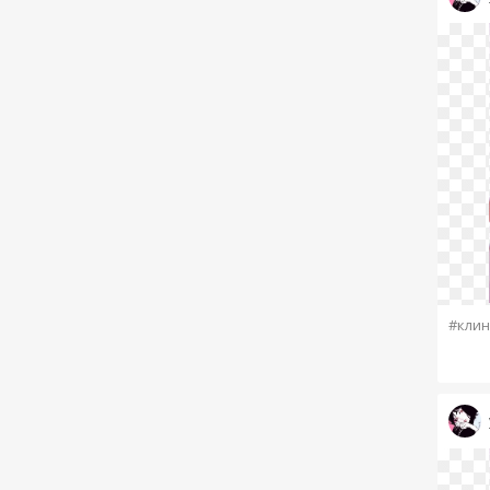
#клин