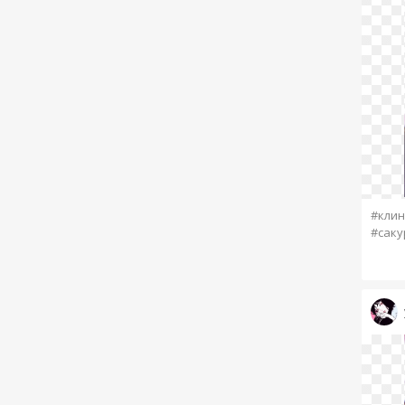
#клин
#саку