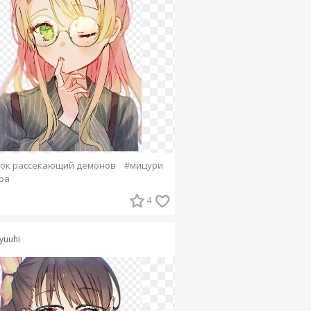
ок рассекающий демонов
#мицури
ра
4
yuuhi