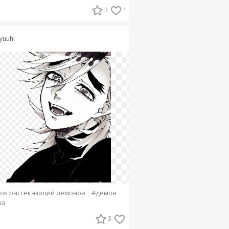
3
1
yuuhi
ок рассекающий демонов
#демон
ма
3