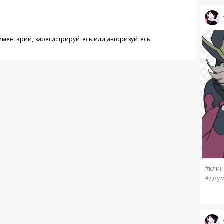
омментарий,
зарегистрируйтесь
или
авторизуйтесь
.
#клин
#доу