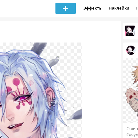
Эффекты
Наклейки
#клин
#доу