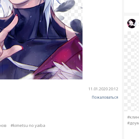
11.01.2020 20:12
Пожаловаться
#клин
#доу
нов
#kimetsu no yaiba