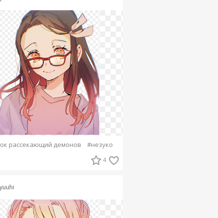
ок рассекающий демонов
#незуко
4
yuuhi