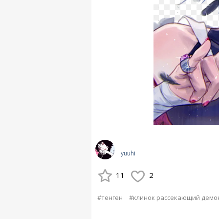
yuuhi
11
2
#тенген
#клинок рассекающий демо