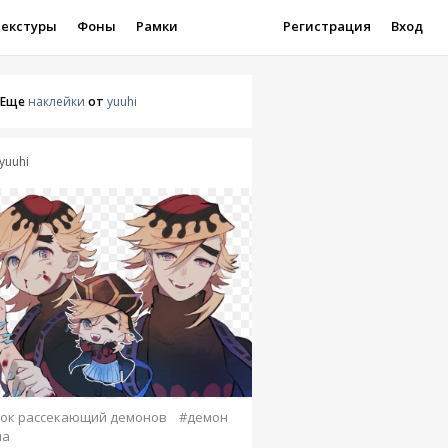
Текстуры
Фоны
Рамки
Регистрация
Вход
Еще
наклейки
от
yuuhi
yuuhi
ок рассекающий демонов
#демон
ма