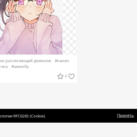
ок рассекающий демонов
#канао
очка
#шинобу
4
Принять
огии RFC6265 (Cookie).
овательское соглашение
|
Связаться с нами