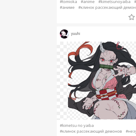
#tomioka
#anime
#kimetsunoyaiba
#аниме
#клинок рассекающий демон
yuuhi
#kimetsu no yaiba
#клинок рассекающий демонов
#нез