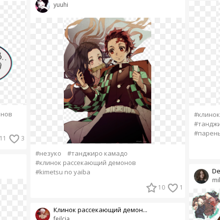
yuuhi
онов
#клинок
#тандж
#парен
11
3
#незуко
#танджиро камадо
#клинок рассекающий демонов
De
#kimetsu no yaiba
mi
10
1
Клинок рассекающий демон...
feilcia