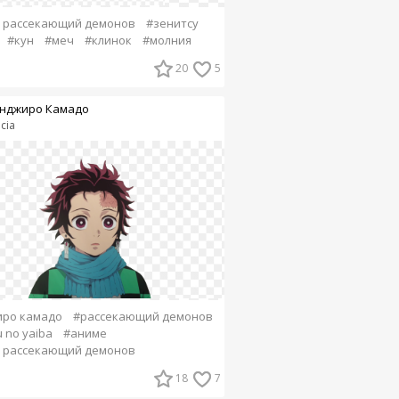
 рассекающий демонов
#зенитсу
#кун
#меч
#клинок
#молния
20
5
нджиро Камадо
lcia
иро камадо
#рассекающий демонов
 no yaiba
#аниме
 рассекающий демонов
18
7