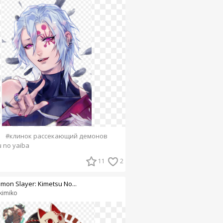
#клинок рассекающий демонов
 no yaiba
11
2
mon Slayer: Kimetsu No...
kimiko