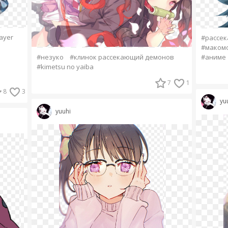
ayer
#рассе
#маком
#аниме
#незуко
#клинок рассекающий демонов
#kimetsu no yaiba
7
1
8
3
yu
yuuhi