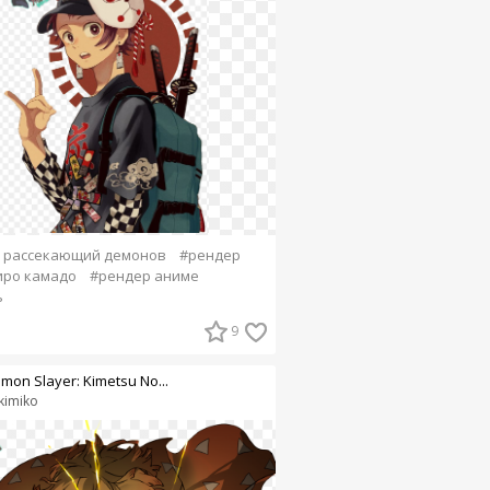
 рассекающий демонов
#рендер
иро камадо
#рендер аниме
ь
9
mon Slayer: Kimetsu No...
kimiko