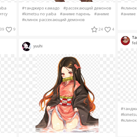
iba
#танджиро камадо
#рассекающий демонов
#клинок
итсу
#kimetsu no yaiba
#аниме парень
#аниме
#аниме
#клинок рассекающий демонов
39
9
24
4
Та
fei
yuuhi
#тандж
#kimetsu
#клинок