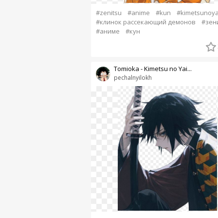
#zenitsu
#anime
#kun
#kimetsunoya
#клинок рассекающий демонов
#зен
#аниме
#кун
Tomioka - Kimetsu no Yai...
pechalnyilokh