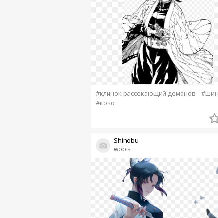
#клинок рассекающий демонов
#шин
#кочо
Shinobu
wobis