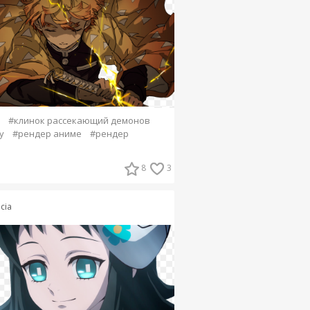
#клинок рассекающий демонов
у
#рендер аниме
#рендер
8
3
lcia