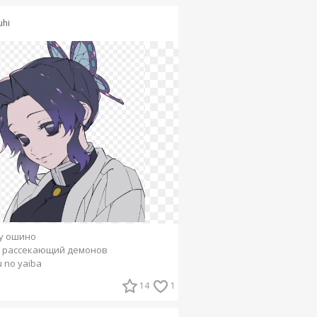
uhi
у ошино
 рассекающий демонов
 no yaiba
14
1