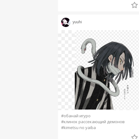
yuuhi
#обанай игуро
#клинок рассекающий демонов
#kimetsu no yaiba