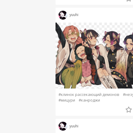
yuuhi
#клинок рассекающий демонов
#нез
#мицури
#канроджи
yuuhi