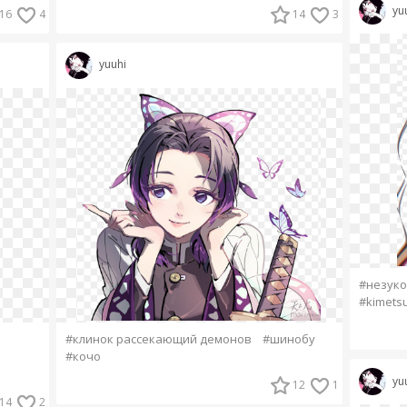
yu
16
4
14
3
yuuhi
#незуко
#kimetsu
#клинок рассекающий демонов
#шинобу
#кочо
yu
12
1
14
2