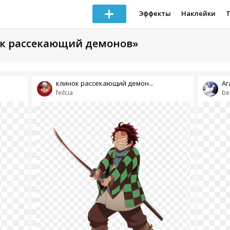
Эффекты
Наклейки
ок рассекающий демонов»
клинок рассекающий демон...
Аг
feilcia
be