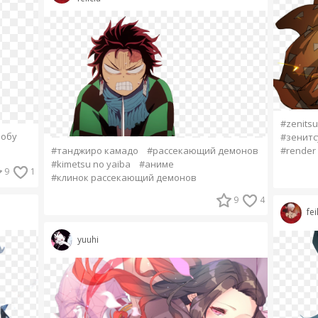
#zenitsu
обу
#зенитс
#render
#танджиро камадо
#рассекающий демонов
#kimetsu no yaiba
#аниме
9
1
#клинок рассекающий демонов
9
4
fei
yuuhi