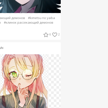
кающий демонов
#kimetsu no yaiba
о
#клинок рассекающий демонов
6
2
uhi