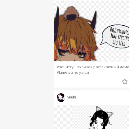
#зенитсу
#клинок рассекающий дем
#kimetsu no yaiba
yuuhi