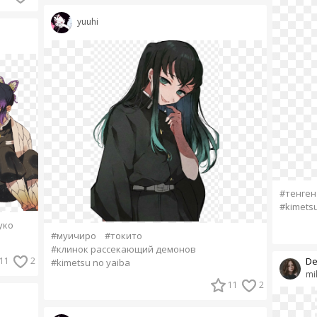
yuuhi
#тенген
#kimetsu
уко
#муичиро
#токито
#клинок рассекающий демонов
11
2
De
#kimetsu no yaiba
mi
11
2