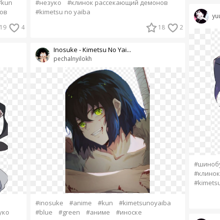
#kun
#незуко
#клинок рассекающий демонов
ов
#kimetsu no yaiba
yu
19
4
18
2
Inosuke - Kimetsu No Yai...
pechalnyilokh
#шиноб
#клинок
#kimetsu
#inosuke
#anime
#kun
#kimetsunoyaiba
уко
#blue
#green
#аниме
#иноске