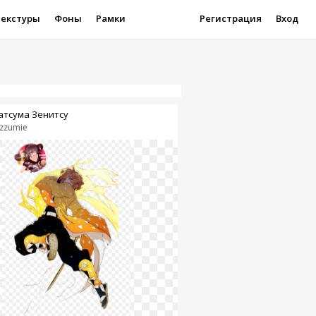
Текстуры
Фоны
Рамки
Регистрация
Вход
атсума Зенитсу
zzumie