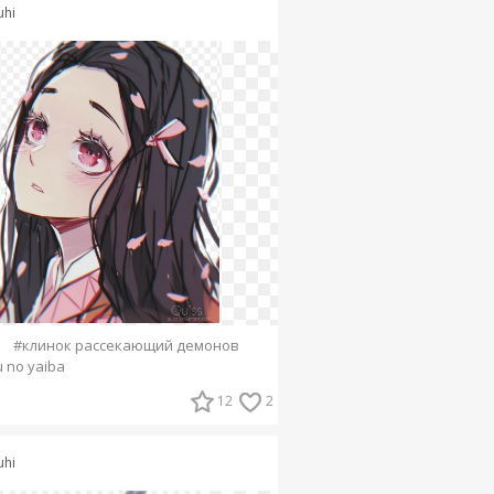
uhi
#клинок рассекающий демонов
 no yaiba
12
2
uhi