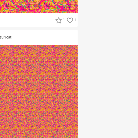
1
1
suricati