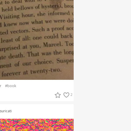
т
#book
2
suricati