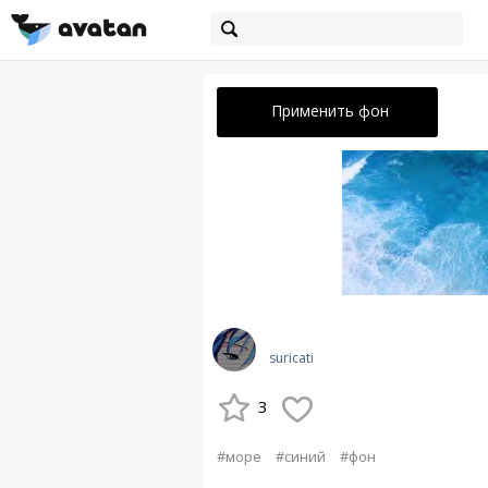
Применить фон
suricati
3
#море
#синий
#фон