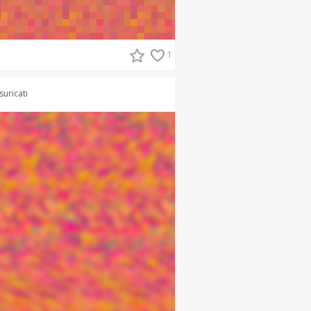
1
suricati