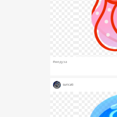
#медуза
suricati