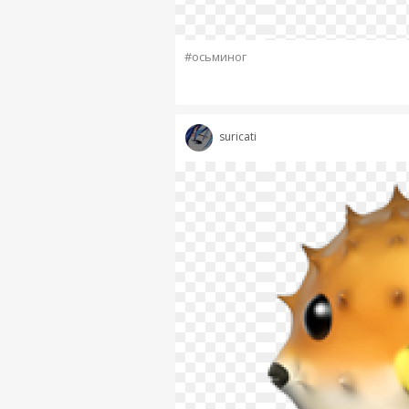
#осьминог
suricati