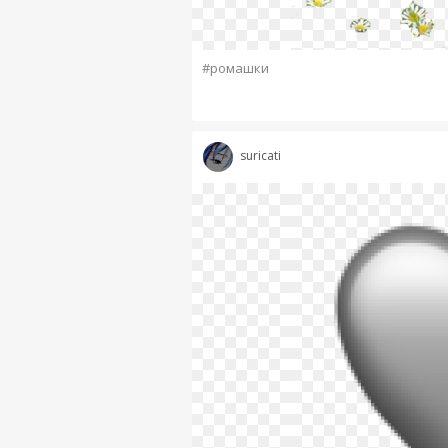
#ромашки
suricati