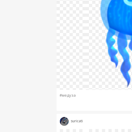
#медуза
suricati