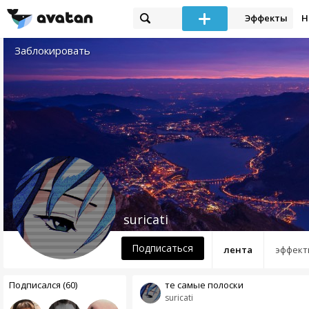
Эффекты
Н
Заблокировать
suricati
Подписаться
лента
эффект
Подписался (60)
те самые полоски
suricati