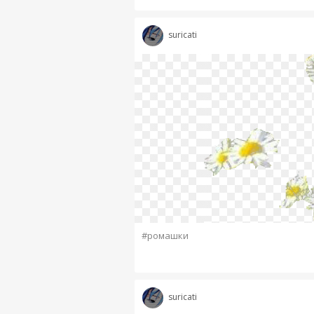
suricati
#ромашки
suricati