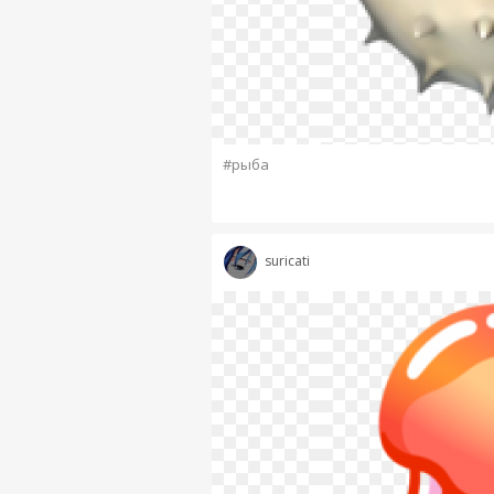
#рыба
suricati