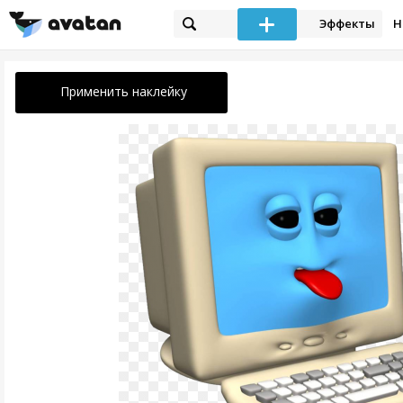
Эффекты
Н
Применить наклейку