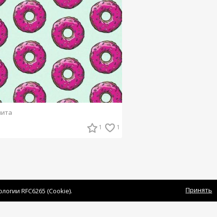
чита
1
1
Принять
огии RFC6265 (Cookie).