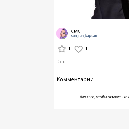
смс
sun_run_kapcan
1
1
#тнт
Комментарии
Для того, чтобы оставить к