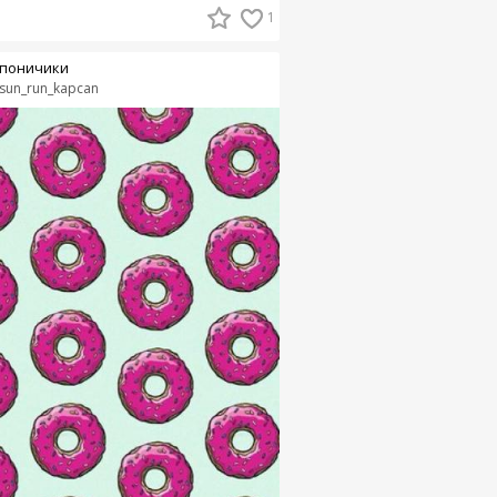
1
поничики
sun_run_kapcan