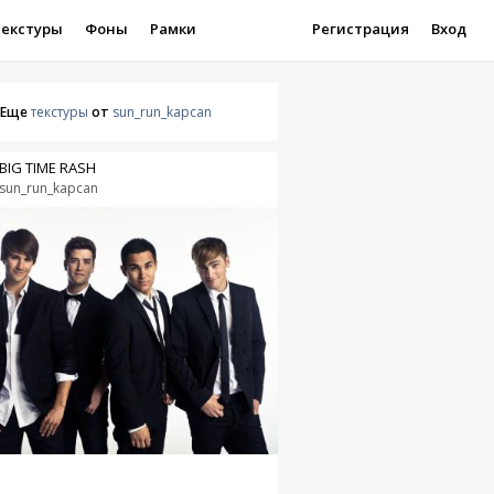
Текстуры
Фоны
Рамки
Регистрация
Вход
Еще
текстуры
от
sun_run_kapcan
BIG TIME RASH
sun_run_kapcan