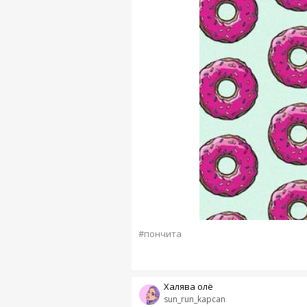
#пончита
Халява олё
sun_run_kapcan