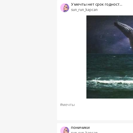
У мечты нет срок годност...
sun_run_kapcan
#мечты
поничики
sun_run_kapcan