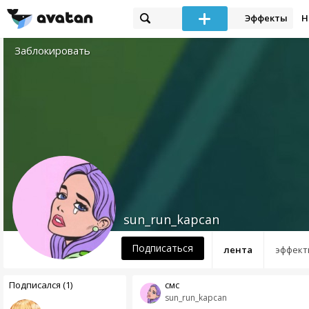
Эффекты
Н
Заблокировать
sun_run_kapcan
Подписаться
лента
эффект
Подписался (1)
смс
sun_run_kapcan