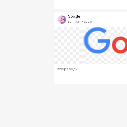
Google
sun_run_kapcan
#переводи