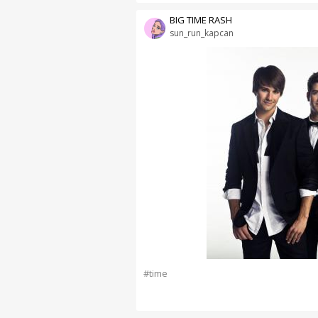
BIG TIME RASH
sun_run_kapcan
#time