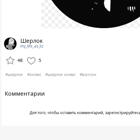
Шерлок
my_life_as_liz
48
5
#шерлок
#холмс
#шерлок холмс
#ватсон
Комментарии
Для того, чтобы оставить комментарий,
зарегистрируйтес