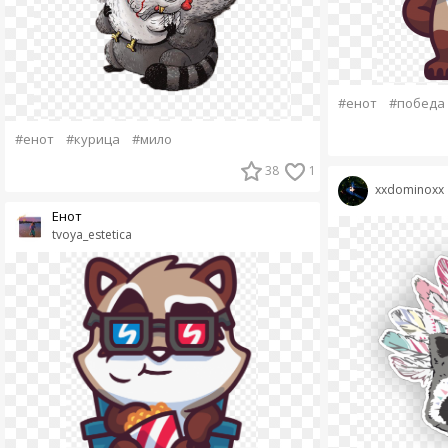
#енот
#победа
#енот
#курица
#мило
38
1
xxdominoxx
Енот
tvoya_estetica