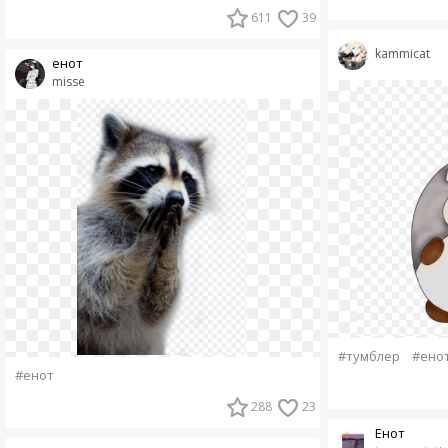
611
39
kammicat
енот
misse
#тумблер
#ено
#енот
288
23
Енот