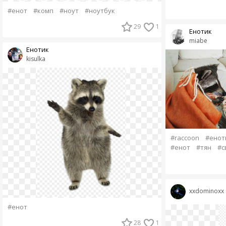
#енот
#комп
#ноут
#ноутбук
29
1
Енотик
miabe
Енотик
kisulka
#raccoon
#енот
#енот
#тян
#с
xxdominoxx
#енот
28
1