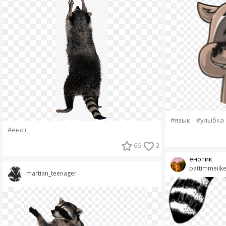
#язык
#улыбка
#енот
66
3
енотик
pattimmeiike
martian_teenager