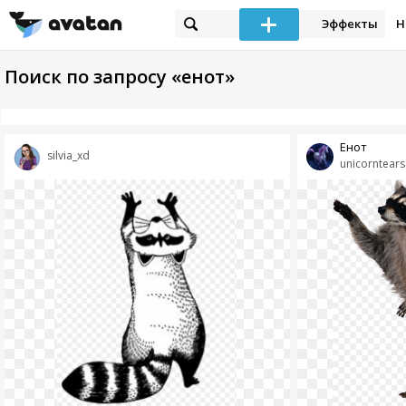
Эффекты
Н
Поиск по запросу «енот»
Енот
silvia_xd
unicorntears