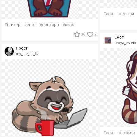
#енот
#еноты
#стикер
#енот
#попкорн
#кино
30
2
Енот
tvoya_esteti
Прост
my_life_as_liz
#енот
#стикер