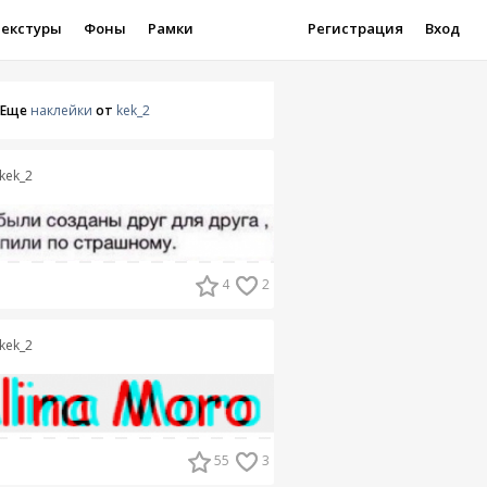
Текстуры
Фоны
Рамки
Регистрация
Вход
Еще
наклейки
от
kek_2
kek_2
4
2
kek_2
55
3