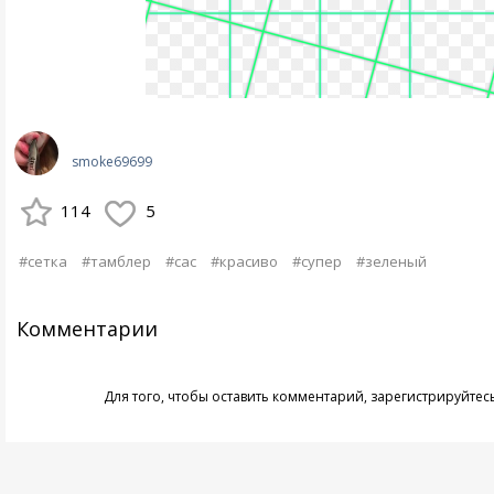
smoke69699
114
5
#сетка
#тамблер
#сас
#красиво
#супер
#зеленый
Комментарии
Для того, чтобы оставить комментарий,
зарегистрируйтес