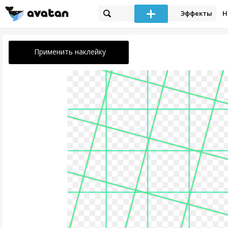
Эффекты
Н
Применить наклейку